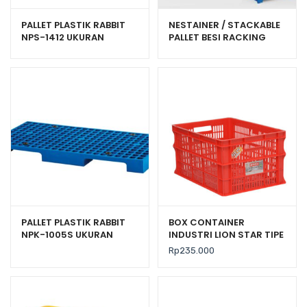
PALLET PLASTIK RABBIT
NESTAINER / STACKABLE
NPS-1412 UKURAN
PALLET BESI RACKING
140x120x13,2 CM
PORTABLE TIPE SJP-1500
PALLET PLASTIK RABBIT
BOX CONTAINER
NPK-1005S UKURAN
INDUSTRI LION STAR TIPE
100x50x8 CM
IC-28 FORTE CRATE 302
Rp
235.000