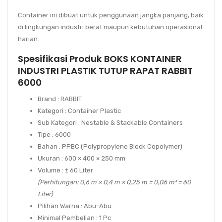
Container ini dibuat untuk penggunaan jangka panjang, baik
di lingkungan industri berat maupun kebutuhan operasional
harian.
Spesifikasi Produk BOKS KONTAINER
INDUSTRI PLASTIK TUTUP RAPAT RABBIT
6000
Brand
: RABBIT
Kategori
: Container Plastic
Sub Kategori
: Nestable & Stackable Containers
Tipe
: 6000
Bahan
: PPBC (Polypropylene Block Copolymer)
Ukuran
: 600 × 400 × 250 mm
Volume
:
± 60 Liter
(Perhitungan: 0,6 m × 0,4 m × 0,25 m = 0,06 m³ = 60
Liter)
Pilihan Warna
: Abu-Abu
Minimal Pembelian
: 1 Pc