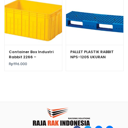
Container Box Industri
PALLET PLASTIK RABBIT
Rabbit 2266 –
NPS-1205 UKURAN
Keranjang Plastik
120x50x13,2 CM
Rp
196.000
Rapat Serbaguna
62×43×31 cm