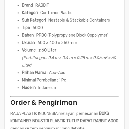
Brand
: RABBIT
Kategori
: Container Plastic
Sub Kategori
: Nestable & Stackable Containers
Tipe
: 6000
Bahan
: PPBC (Polypropylene Block Copolymer)
Ukuran
: 600 × 400 × 250 mm
Volume
:
± 60 Liter
(Perhitungan: 0,6 m × 0,4 m × 0,25 m = 0,06 m³ = 60
Liter)
Pilihan Warna
: Abu-Abu
Minimal Pembelian
: 1 Pc
Made In
: Indonesia
Order & Pengiriman
RAJA PLASTIK INDONESIA melayani pemesanan
BOKS
KONTAINER INDUSTRI PLASTIK TUTUP RAPAT RABBIT 6000
dengan sistem pengiriman yang fleksibel: