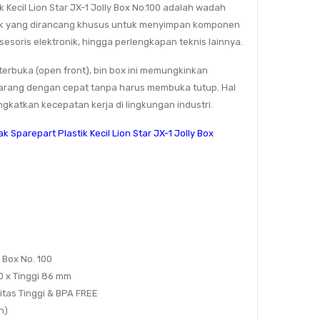
k Kecil Lion Star JX-1 Jolly Box No.100 adalah wadah
ik yang dirancang khusus untuk menyimpan komponen
aksesoris elektronik, hingga perlengkapan teknis lainnya.
erbuka (open front), bin box ini memungkinkan
rang dengan cepat tanpa harus membuka tutup. Hal
ngkatkan kecepatan kerja di lingkungan industri.
k Sparepart Plastik Kecil Lion Star JX-1 Jolly Box
y Box No. 100
00 x Tinggi 86 mm
litas Tinggi & BPA FREE
n)