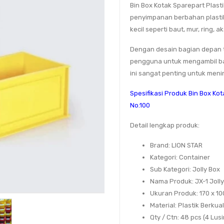
Bin Box Kotak Sparepart Plasti
penyimpanan berbahan plast
kecil seperti baut, mur, ring, 
Dengan desain bagian depan t
pengguna untuk mengambil ba
ini sangat penting untuk meni
Spesifikasi Produk Bin Box Kota
No.100
Detail lengkap produk:
Brand
: LION STAR
Kategori
: Container
Sub Kategori
: Jolly Box
Nama Produk
: JX-1 Joll
Ukuran Produk
: 170 x 1
Material
: Plastik Berkua
Qty / Ctn
: 48 pcs (4 Lusi