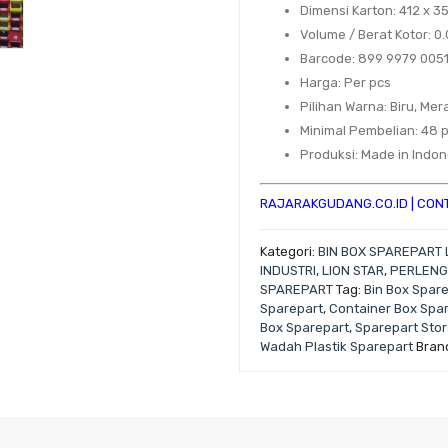
Dimensi Karton
: 412 x 
Volume / Berat Kotor
: 0
Barcode
: 899 9979 005
Harga
: Per pcs
Pilihan Warna
: Biru, Mer
Minimal Pembelian
: 48 
Produksi
: Made in Indo
RAJARAKGUDANG.CO.ID
|
CONT
Kategori:
BIN BOX SPAREPART 
INDUSTRI
,
LION STAR
,
PERLENG
SPAREPART
Tag:
Bin Box Spar
Sparepart
,
Container Box Spa
Box Sparepart
,
Sparepart Sto
Wadah Plastik Sparepart
Bran