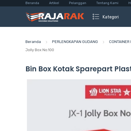
Beranda
Artikel
Pelanggan
Tentang Kami
H
Kategori
Beranda
PERLENGKAPAN GUDANG
CONTAINER 
Jolly Box No.100
Bin Box Kotak Sparepart Plasti