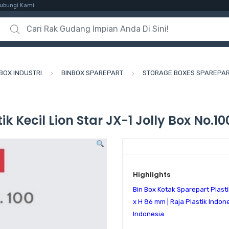
ubungi Kami
Search for:
BOX INDUSTRI
BINBOX SPAREPART
STORAGE BOXES SPAREPA
k Kecil Lion Star JX-1 Jolly Box No.10
Highlights
Bin Box Kotak Sparepart Plasti
x H 86 mm
| Raja Plastik Indon
Indonesia