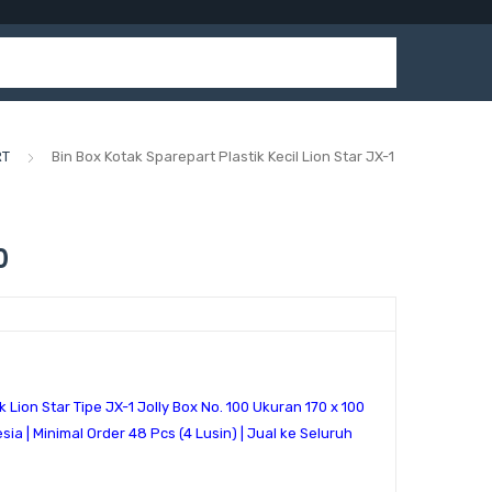
RT
Bin Box Kotak Sparepart Plastik Kecil Lion Star JX-1
0
k Lion Star Tipe JX-1 Jolly Box No. 100 Ukuran
170 x 100
esia | Minimal Order 48 Pcs (4 Lusin) | Jual ke Seluruh