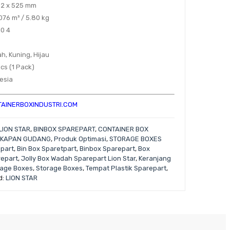
352 x 525 mm
.076 m³ / 5.80 kg
10 4
ah, Kuning, Hijau
pcs (1 Pack)
nesia
AINERBOXINDUSTRI.COM
LION STAR
,
BINBOX SPAREPART
,
CONTAINER BOX
KAPAN GUDANG
,
Produk Optimasi
,
STORAGE BOXES
epart
,
Bin Box Sparetpart
,
Binbox Sparepart
,
Box
repart
,
Jolly Box Wadah Sparepart Lion Star
,
Keranjang
rage Boxes
,
Storage Boxes
,
Tempat Plastik Sparepart
,
d:
LION STAR