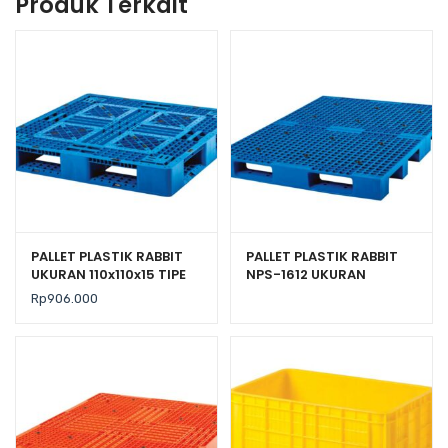
Produk Terkait
PALLET PLASTIK RABBIT
PALLET PLASTIK RABBIT
UKURAN 110x110x15 TIPE
NPS-1612 UKURAN
NPJ-1111
160x120x13,2 CM
Rp
906.000