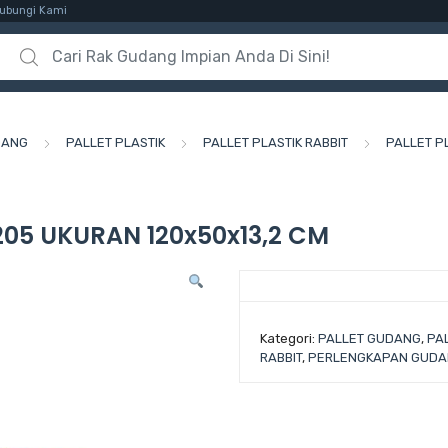
ubungi Kami
Search for:
DANG
PALLET PLASTIK
PALLET PLASTIK RABBIT
PALLET P
205 UKURAN 120x50x13,2 CM
Kategori:
PALLET GUDANG
,
PA
RABBIT
,
PERLENGKAPAN GUD