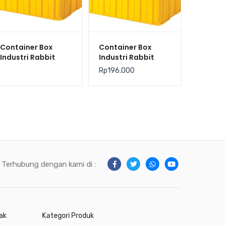
Container Box
Container Box
Industri Rabbit
Industri Rabbit
2233 – Keranjang
2266 – Keranjang
Rp
196.000
Plastik Rapat
Plastik Rapat
Serbaguna
Serbaguna
62×43×31 cm
Terhubung dengan kami di :
ak
Kategori Produk