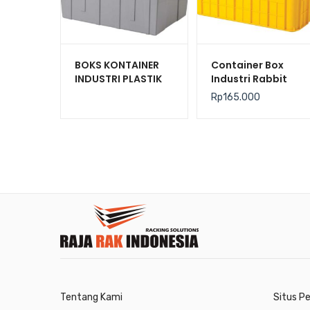
BOKS KONTAINER
Container Box
INDUSTRI PLASTIK
Industri Rabbit
TUTUP RAPAT
2244 – Keranjang
Rp
165.000
RABBIT 7000
Plastik Rapat
Serbaguna
62×43×25 cm
Tentang Kami
Situs P