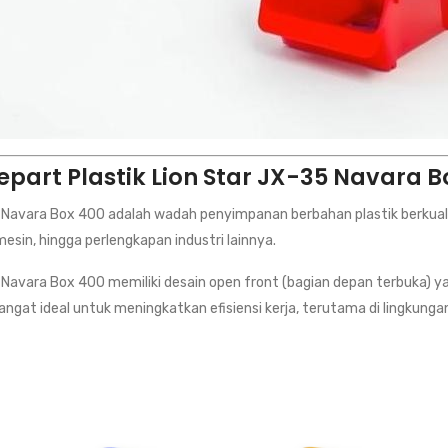
epart Plastik Lion Star JX-35 Navara B
35 Navara Box 400 adalah wadah penyimpanan berbahan plastik berkua
mesin, hingga perlengkapan industri lainnya.
35 Navara Box 400 memiliki desain open front (bagian depan terbuk
angat ideal untuk meningkatkan efisiensi kerja, terutama di lingk