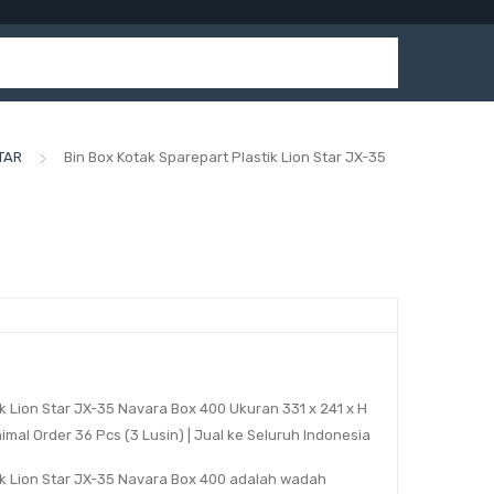
TAR
Bin Box Kotak Sparepart Plastik Lion Star JX-35
ik Lion Star JX-35 Navara Box 400 Ukuran
331 x 241 x H
imal Order 36 Pcs (3 Lusin) | Jual ke Seluruh Indonesia
ik Lion Star JX-35 Navara Box 400 adalah wadah