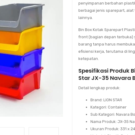
penyimpanan berbahan plastik
berbagai jenis sparepart, ala
lainnya.
Bin Box Kotak Sparepart Plast
front (bagian depan terbuk
barang tanpa harus membuka t
efisiensi kerja, terutama di
ketepatan.
Spesifikasi Produk B
Star JX-35 Navara 
Detail lengkap produk:
Brand
: LION STAR
Kategori
: Container
Sub Kategori
: Navara B
Nama Produk
: JX-35 N
Ukuran Produk
: 331 x 2