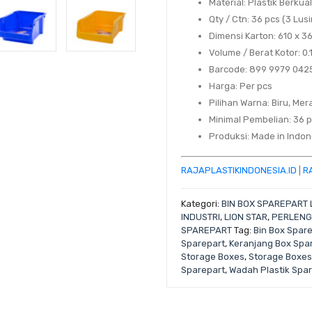
Material
: Plastik Berkua
Qty / Ctn
: 36 pcs (3 Lusi
Dimensi Karton
: 610 x 
Volume / Berat Kotor
: 0
Barcode
: 899 9979 042
Harga
: Per pcs
Pilihan Warna
: Biru, Me
Minimal Pembelian
: 36 
Produksi
: Made in Indo
RAJAPLASTIKINDONESIA.ID
|
R
Kategori:
BIN BOX SPAREPART 
INDUSTRI
,
LION STAR
,
PERLENG
SPAREPART
Tag:
Bin Box Spar
Sparepart
,
Keranjang Box Spa
Storage Boxes
,
Storage Boxes
Sparepart
,
Wadah Plastik Spa