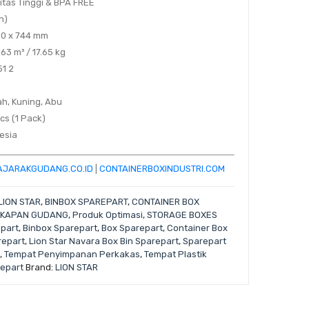
litas Tinggi & BPA FREE
n)
360 x 744 mm
.163 m³ / 17.65 kg
51 2
rah, Kuning, Abu
pcs (1 Pack)
nesia
AJARAKGUDANG.CO.ID
|
CONTAINERBOXINDUSTRI.COM
LION STAR
,
BINBOX SPAREPART
,
CONTAINER BOX
KAPAN GUDANG
,
Produk Optimasi
,
STORAGE BOXES
epart
,
Binbox Sparepart
,
Box Sparepart
,
Container Box
repart
,
Lion Star Navara Box Bin Sparepart
,
Sparepart
,
Tempat Penyimpanan Perkakas
,
Tempat Plastik
repart
Brand:
LION STAR