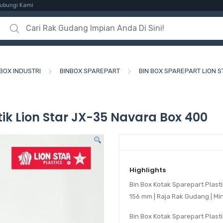
ubungi Kami
Search for:
BOX INDUSTRI
BINBOX SPAREPART
BIN BOX SPAREPART LION S
tik Lion Star JX-35 Navara Box 400
Highlights
Bin Box Kotak Sparepart Plast
156 mm
| Raja Rak Gudang | Min
Bin Box Kotak Sparepart Plast