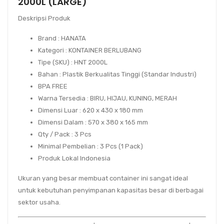
2000L (LARGE)
Deskripsi Produk
Brand
: HANATA
Kategori
: KONTAINER BERLUBANG
Tipe (SKU)
: HNT 2000L
Bahan
: Plastik Berkualitas Tinggi (Standar Industri)
BPA FREE
Warna Tersedia
: BIRU, HIJAU, KUNING, MERAH
Dimensi Luar
: 620 x 430 x 180 mm
Dimensi Dalam
: 570 x 380 x 165 mm
Qty / Pack
: 3 Pcs
Minimal Pembelian
: 3 Pcs (1 Pack)
Produk Lokal Indonesia
Ukuran yang besar membuat container ini sangat ideal
untuk kebutuhan penyimpanan kapasitas besar di berbagai
sektor usaha.