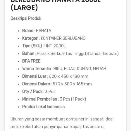
(LARGE)
Deskripsi Produk
Brand
: HANATA
Kategori
: KONTAINER BERLUBANG
Tipe (SKU)
: HNT 2000L
Bahan
: Plastik Berkualitas Tinggi (Standar Industri)
BPA FREE
Warna Tersedia
: BIRU, HIJAU, KUNING, MERAH
Dimensi Luar
: 620 x 430 x 180 mm
Dimensi Dalam
: 570 x 380 x 165 mm
Qty / Pack
: 3 Pcs
Minimal Pembelian
: 3 Pcs (1 Pack)
Produk Lokal Indonesia
Ukuran yang besar membuat container ini sangat ideal
untuk kebutuhan penyimpanan kapasitas besar di