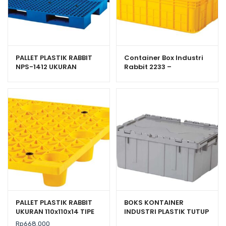
PALLET PLASTIK RABBIT
Container Box Industri
NPS-1412 UKURAN
Rabbit 2233 –
140x120x13,2 CM
Keranjang Plastik
Rapat Serbaguna
PALLET PLASTIK RABBIT
BOKS KONTAINER
UKURAN 110x110x14 TIPE
INDUSTRI PLASTIK TUTUP
NPF-1111
RAPAT RABBIT 6000
Rp
668.000