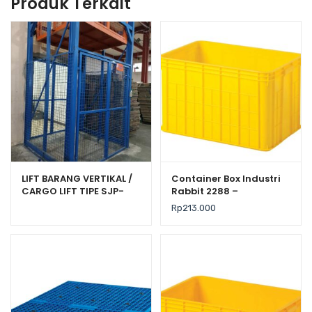
Produk Terkait
LIFT BARANG VERTIKAL /
Container Box Industri
CARGO LIFT TIPE SJP-
Rabbit 2288 –
1000 UNTUK GUDANG,
Keranjang Plastik
Rp
213.000
RUKO & PABRIK
Rapat Serbaguna
62×43×38 cm