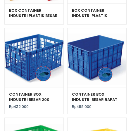
BOX CONTAINER
BOX CONTAINER
INDUSTRI PLASTIK BESAR
INDUSTRI PLASTIK
HANATA HNT 2004
HANATA HNT 2003
KONTAINER BERLUBANG
KONTAINER BERLUBANG
CONTAINER BOX
CONTAINER BOX
INDUSTRI BESAR 200
INDUSTRI BESAR RAPAT
LITER BERLUBANG RODA
RODA HANATA 3101
Rp
432.000
Rp
455.000
HANATA 3001 UKURAN 80
VOLUME 200 LITER
x 60 x 45 CM
UKURAN 80 x 60 x 45 CM