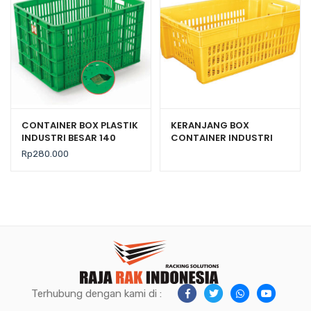
CONTAINER BOX PLASTIK
KERANJANG BOX
INDUSTRI BESAR 140
CONTAINER INDUSTRI
LITER BERLUBANG RODA
PLASTIK HANATA HNT
Rp
280.000
HANATA 3000
6001
Terhubung dengan kami di :