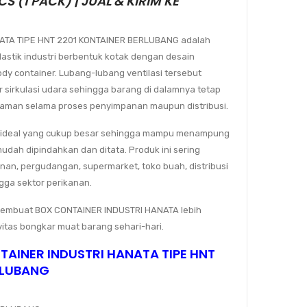
S (1 PACK) | JUAL & KIRIM KE
ATA TIPE HNT 2201 KONTAINER BERLUBANG adalah
astik industri berbentuk kotak dengan desain
ody container. Lubang-lubang ventilasi tersebut
 sirkulasi udara sehingga barang di dalamnya tetap
ih aman selama proses penyimpanan maupun distribusi.
an ideal yang cukup besar sehingga mampu menampung
dah dipindahkan dan ditata. Produk ini sering
nan, pergudangan, supermarket, toko buah, distribusi
ingga sektor perikanan.
 membuat BOX CONTAINER INDUSTRI HANATA lebih
itas bongkar muat barang sehari-hari.
NTAINER INDUSTRI HANATA TIPE HNT
RLUBANG