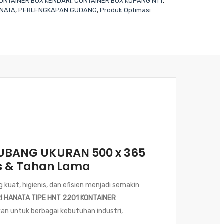
ONTAINER BOX KENDARI
,
CONTAINER BOX KUPANG NTT
,
NATA
,
PERLENGKAPAN GUDANG
,
Produk Optimasi
LUBANG UKURAN 500 x 365
is & Tahan Lama
kuat, higienis, dan efisien menjadi semakin
I HANATA TIPE HNT 2201 KONTAINER
kan untuk berbagai kebutuhan industri,