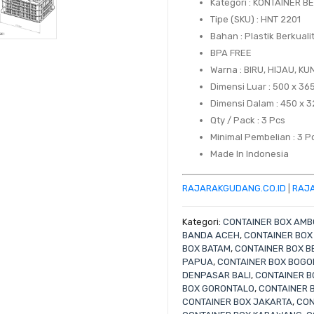
Kategori : KONTAINER 
Tipe (SKU) : HNT 2201
Bahan : Plastik Berkuali
BPA FREE
Warna : BIRU, HIJAU, K
Dimensi Luar : 500 x 36
Dimensi Dalam : 450 x 
Qty / Pack : 3 Pcs
Minimal Pembelian : 3 P
Made In Indonesia
RAJARAKGUDANG.CO.ID
|
RAJA
Kategori:
CONTAINER BOX AM
BANDA ACEH
,
CONTAINER BO
BOX BATAM
,
CONTAINER BOX B
PAPUA
,
CONTAINER BOX BOGO
DENPASAR BALI
,
CONTAINER B
BOX GORONTALO
,
CONTAINER B
CONTAINER BOX JAKARTA
,
CON