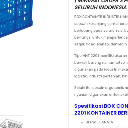
| MINIMAL ORDER 3 PC
SELURUH INDONESIA
BOX CONTAINER INDUSTRI HAN
sebuah keranjang container pl
berlubang pada seluruh sisi b
berfungsi untuk memperlancar
segar, tidak lembab, dan leb
Tipe HNT 2201 memiliki ukur
banyak barang namun tetap mu
digunakan pada industri maka
logistik, industri pertanian, h
Selain itu, desain ergonomis
nyaman digunakan untuk aktiv
Spesifikasi BOX CO
2201 KONTAINER BE
Brand : HANATA