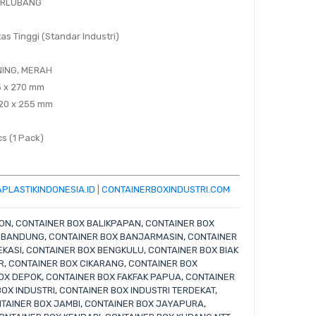
BERLUBANG
tas Tinggi (Standar Industri)
UNING, MERAH
5 x 270 mm
320 x 255 mm
cs (1 Pack)
PLASTIKINDONESIA.ID
|
CONTAINERBOXINDUSTRI.COM
BON
,
CONTAINER BOX BALIKPAPAN
,
CONTAINER BOX
X BANDUNG
,
CONTAINER BOX BANJARMASIN
,
CONTAINER
EKASI
,
CONTAINER BOX BENGKULU
,
CONTAINER BOX BIAK
R
,
CONTAINER BOX CIKARANG
,
CONTAINER BOX
OX DEPOK
,
CONTAINER BOX FAKFAK PAPUA
,
CONTAINER
OX INDUSTRI
,
CONTAINER BOX INDUSTRI TERDEKAT
,
TAINER BOX JAMBI
,
CONTAINER BOX JAYAPURA
,