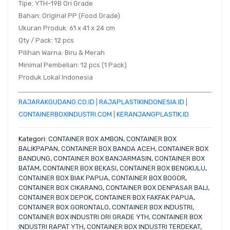
Tipe:
YTH-19B Ori Grade
Bahan:
Original PP (Food Grade)
Ukuran Produk:
61 x 41 x 24 cm
Qty / Pack:
12 pcs
Pilihan Warna:
Biru & Merah
Minimal Pembelian:
12 pcs (1 Pack)
Produk Lokal Indonesia
RAJARAKGUDANG.CO.ID
|
RAJAPLASTIKINDONESIA.ID
|
CONTAINERBOXINDUSTRI.COM
|
KERANJANGPLASTIK.ID
Kategori:
CONTAINER BOX AMBON
,
CONTAINER BOX
BALIKPAPAN
,
CONTAINER BOX BANDA ACEH
,
CONTAINER BOX
BANDUNG
,
CONTAINER BOX BANJARMASIN
,
CONTAINER BOX
BATAM
,
CONTAINER BOX BEKASI
,
CONTAINER BOX BENGKULU
,
CONTAINER BOX BIAK PAPUA
,
CONTAINER BOX BOGOR
,
CONTAINER BOX CIKARANG
,
CONTAINER BOX DENPASAR BALI
,
CONTAINER BOX DEPOK
,
CONTAINER BOX FAKFAK PAPUA
,
CONTAINER BOX GORONTALO
,
CONTAINER BOX INDUSTRI
,
CONTAINER BOX INDUSTRI ORI GRADE YTH
,
CONTAINER BOX
INDUSTRI RAPAT YTH
,
CONTAINER BOX INDUSTRI TERDEKAT
,