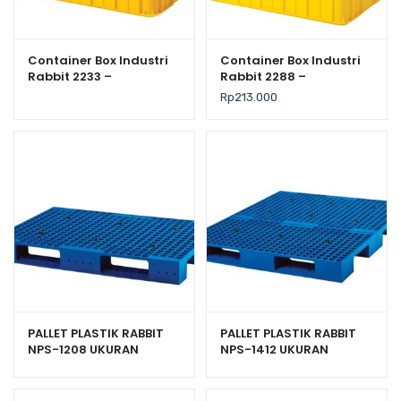
Container Box Industri
Container Box Industri
Rabbit 2233 –
Rabbit 2288 –
Keranjang Plastik
Keranjang Plastik
Rp
213.000
Rapat Serbaguna
Rapat Serbaguna
62×43×38 cm
PALLET PLASTIK RABBIT
PALLET PLASTIK RABBIT
NPS-1208 UKURAN
NPS-1412 UKURAN
120x80x13,2 CM
140x120x13,2 CM