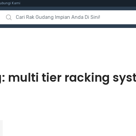
ubungi Kami
Search for:
g:
multi tier racking sy