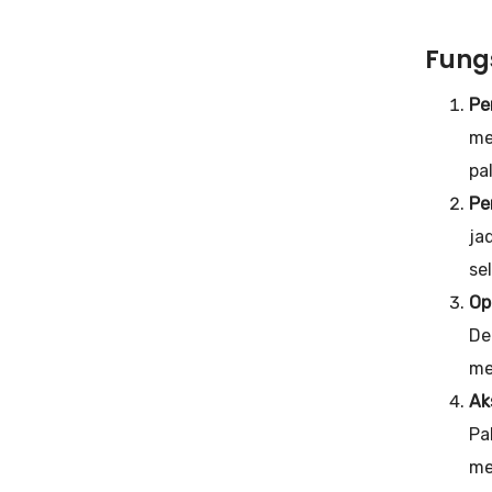
Fungs
Pe
me
pa
Pe
ja
se
Op
De
me
Ak
Pa
me