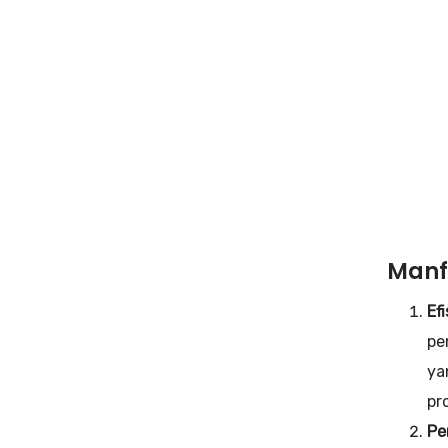
Manf
Ef
pe
ya
pr
Pe