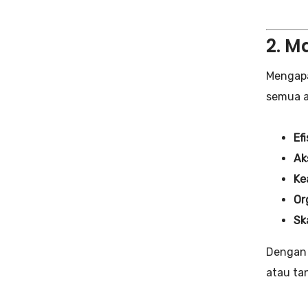
2. M
Mengapa
semua as
Ef
Ak
Ke
Or
Sk
Dengan 
atau tan