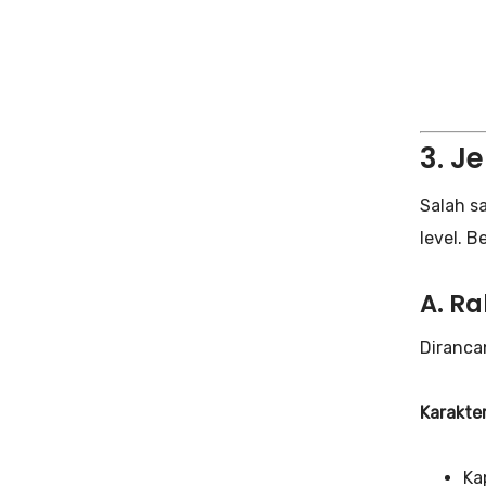
3. J
Salah s
level. B
A. R
Diranca
Karakter
Ka