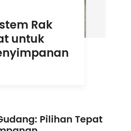
istem Rak
at untuk
Penyimpanan
udang: Pilihan Tepat
impanan