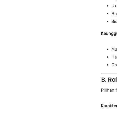
Uk
Ba
Si
Keunggu
Mu
Ha
Co
B. R
Pilihan 
Karakter