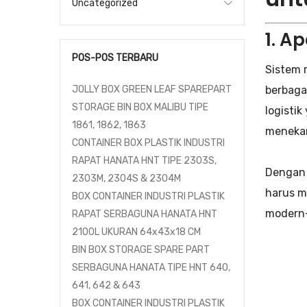
Uncategorized
1. A
POS-POS TERBARU
Sistem 
berbagai
JOLLY BOX GREEN LEAF SPAREPART
STORAGE BIN BOX MALIBU TIPE
logisti
1861, 1862, 1863
menekan
CONTAINER BOX PLASTIK INDUSTRI
RAPAT HANATA HNT TIPE 2303S,
Dengan 
2303M, 2304S & 2304M
harus m
BOX CONTAINER INDUSTRI PLASTIK
modern—
RAPAT SERBAGUNA HANATA HNT
2100L UKURAN 64x43x18 CM
BIN BOX STORAGE SPARE PART
SERBAGUNA HANATA TIPE HNT 640,
641, 642 & 643
BOX CONTAINER INDUSTRI PLASTIK