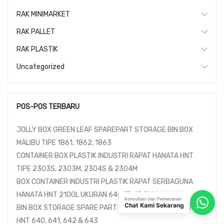
RAK MINIMARKET
RAK PALLET
RAK PLASTIK
Uncategorized
POS-POS TERBARU
JOLLY BOX GREEN LEAF SPAREPART STORAGE BIN BOX
MALIBU TIPE 1861, 1862, 1863
CONTAINER BOX PLASTIK INDUSTRI RAPAT HANATA HNT
TIPE 2303S, 2303M, 2304S & 2304M
BOX CONTAINER INDUSTRI PLASTIK RAPAT SERBAGUNA
HANATA HNT 2100L UKURAN 64x43x18 CM
Konsultasi dan Pemesanan
Chat Kami Sekarang
BIN BOX STORAGE SPARE PART SERBAGUNA HANATA TIPE
HNT 640, 641, 642 & 643