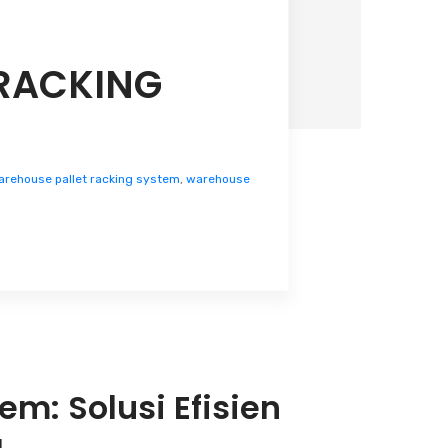
RACKING
rehouse pallet racking system
,
warehouse
m: Solusi Efisien
g