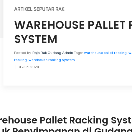
ARTIKEL SEPUTAR RAK
WAREHOUSE PALLET 
SYSTEM
Posted by
Raja Rak Gudang Admin
Tags:
warehouse pallet racking
,
wa
racking
,
warehouse racking system
4 Juni 2024
ehouse Pallet Racking Syste
uk Penyimpanan di Gudan