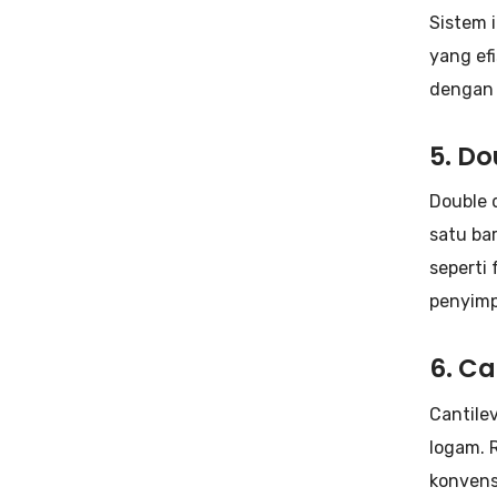
Sistem i
yang efi
dengan 
5. D
Double 
satu ba
seperti
penyimp
6. Ca
Cantile
logam. 
konvens