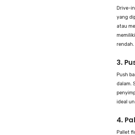
Drive-i
yang di
atau me
memilik
rendah.
3. P
Push ba
dalam. 
penyimp
ideal u
4. Pa
Pallet 