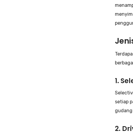
menampu
menyimp
penggun
Jeni
Terdapa
berbaga
1. Se
Selecti
setiap 
gudang 
2. D