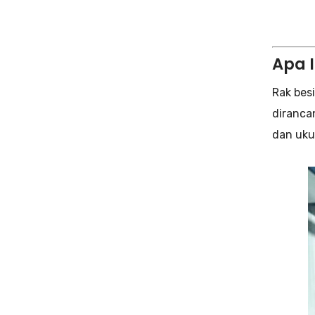
Apa 
Rak bes
diranca
dan uku