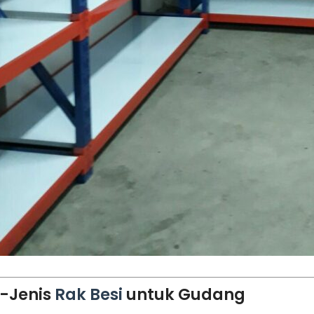
s-Jenis
Rak Besi
untuk Gudang