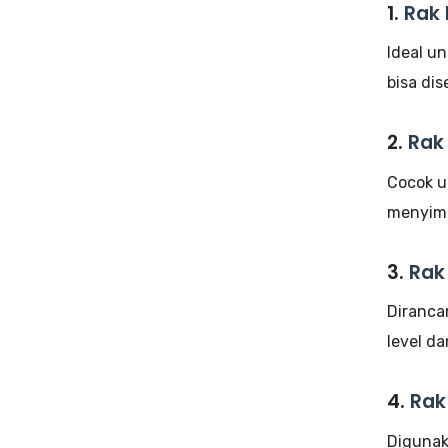
1.
Rak 
Ideal u
bisa di
2.
Rak
Cocok u
menyimp
3.
Rak
Diranca
level da
4.
Rak 
Digunak