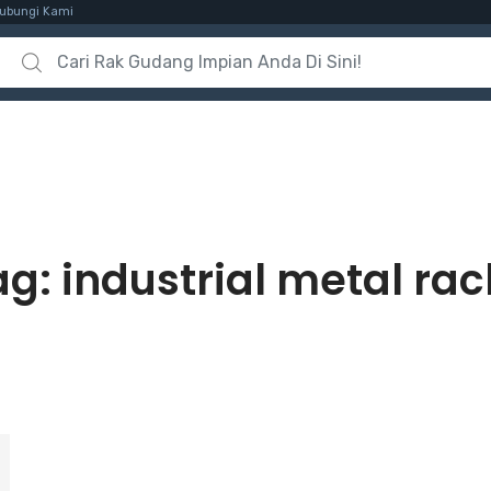
ubungi Kami
Search for:
ag:
industrial metal rac