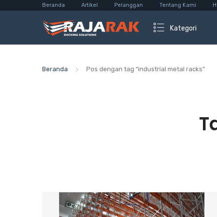
Beranda
Artikel
Pelanggan
Tentang Kami
H
Kategori
Beranda
Pos dengan tag “industrial metal racks”
T