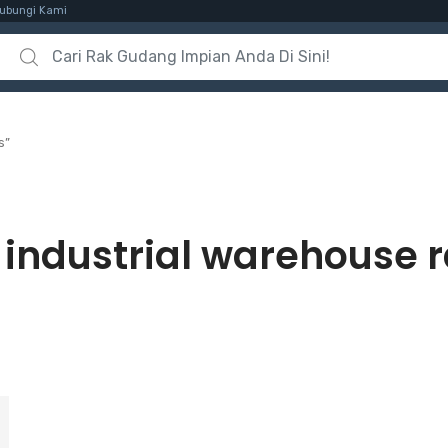
ubungi Kami
Search for:
s”
:
industrial warehouse 