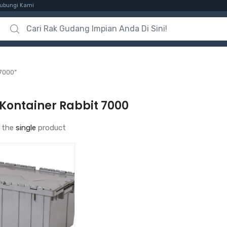
ubungi Kami
Search for:
 7000”
Kontainer Rabbit 7000
 the
single
product