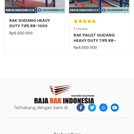
RAK GUDANG HEAVY
DUTY TIPE RR-1000
Peringkat
1
1
review
Rp
5.550.000
5.00
dari 5
RAK PALLET GUDANG
HEAVY DUTY TIPE RR-
berdasarka
2000 KAPASITAS 2 TON /
n
penilaian
Rp
4.000.000
LEVEL
pelanggan
Terhubung dengan kami di :