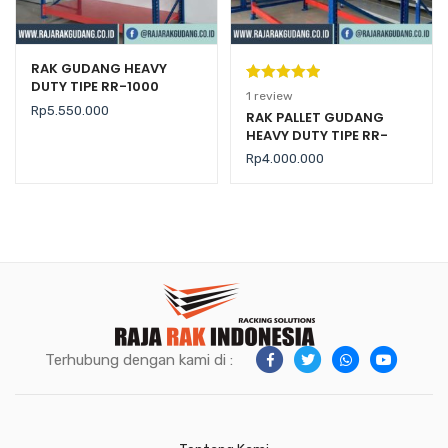
RAK GUDANG HEAVY
DUTY TIPE RR-1000
Peringkat
1
1
review
Rp
5.550.000
5.00
dari 5
RAK PALLET GUDANG
HEAVY DUTY TIPE RR-
berdasarka
2000 KAPASITAS 2 TON /
n
penilaian
Rp
4.000.000
LEVEL
pelanggan
Terhubung dengan kami di :