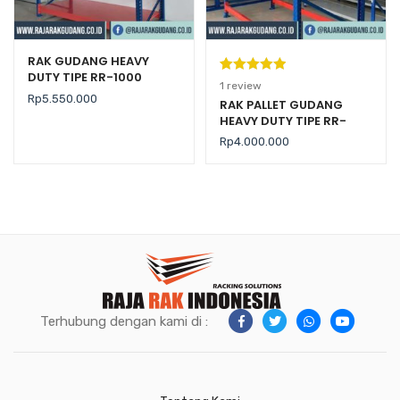
RAK GUDANG HEAVY
DUTY TIPE RR-1000
Peringkat
1
1
review
Rp
5.550.000
5.00
dari 5
RAK PALLET GUDANG
HEAVY DUTY TIPE RR-
berdasarka
2000 KAPASITAS 2 TON /
n
penilaian
Rp
4.000.000
LEVEL
pelanggan
Terhubung dengan kami di :