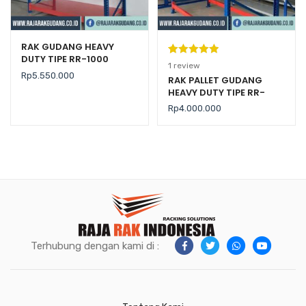
RAK GUDANG HEAVY
DUTY TIPE RR-1000
Peringkat
1
1
review
Rp
5.550.000
5.00
dari 5
RAK PALLET GUDANG
HEAVY DUTY TIPE RR-
berdasarka
2000 KAPASITAS 2 TON /
n
penilaian
Rp
4.000.000
LEVEL
pelanggan
Terhubung dengan kami di :