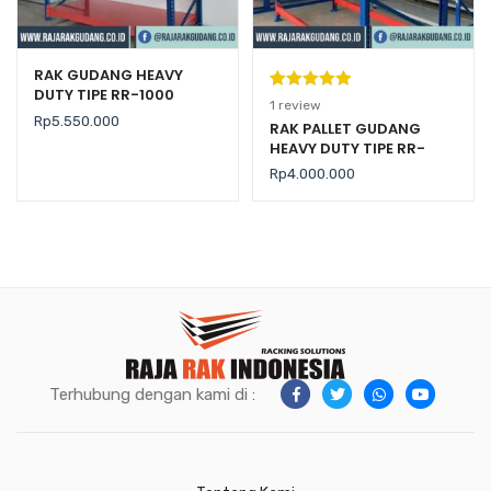
RAK GUDANG HEAVY
DUTY TIPE RR-1000
Peringkat
1
1
review
Rp
5.550.000
5.00
dari 5
RAK PALLET GUDANG
HEAVY DUTY TIPE RR-
berdasarka
2000 KAPASITAS 2 TON /
n
penilaian
Rp
4.000.000
LEVEL
pelanggan
Terhubung dengan kami di :