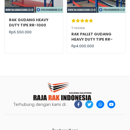
RAK GUDANG HEAVY
DUTY TIPE RR-1000
Peringkat
1
1
review
Rp
5.550.000
5.00
dari 5
RAK PALLET GUDANG
HEAVY DUTY TIPE RR-
berdasarka
2000 KAPASITAS 2 TON /
n
penilaian
Rp
4.000.000
LEVEL
pelanggan
Terhubung dengan kami di :