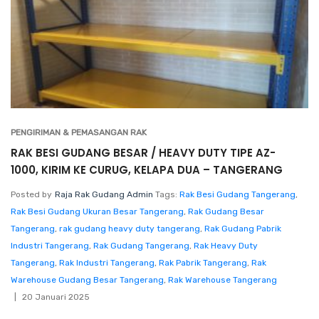
PENGIRIMAN & PEMASANGAN RAK
RAK BESI GUDANG BESAR / HEAVY DUTY TIPE AZ-
1000, KIRIM KE CURUG, KELAPA DUA – TANGERANG
Posted by
Raja Rak Gudang Admin
Tags:
Rak Besi Gudang Tangerang
,
Rak Besi Gudang Ukuran Besar Tangerang
,
Rak Gudang Besar
Tangerang
,
rak gudang heavy duty tangerang
,
Rak Gudang Pabrik
Industri Tangerang
,
Rak Gudang Tangerang
,
Rak Heavy Duty
Tangerang
,
Rak Industri Tangerang
,
Rak Pabrik Tangerang
,
Rak
Warehouse Gudang Besar Tangerang
,
Rak Warehouse Tangerang
20 Januari 2025