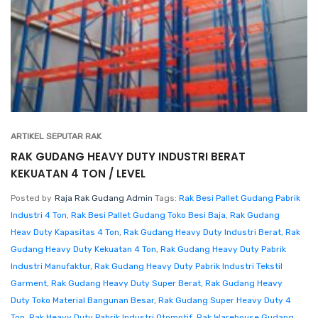
ARTIKEL SEPUTAR RAK
RAK GUDANG HEAVY DUTY INDUSTRI BERAT
KEKUATAN 4 TON / LEVEL
Posted by
Raja Rak Gudang Admin
Tags:
Rak Besi Pallet Gudang Pabrik
Industri 4 Ton
,
Rak Besi Pallet Gudang Toko Besi Baja
,
Rak Gudang
Heav Duty Kapasitas 4 Ton
,
Rak Gudang Heavy Duty Industri Berat
,
Rak
Gudang Heavy Duty Kekuatan 4 Ton
,
Rak Gudang Heavy Duty Pabrik
Industri Manufaktur
,
Rak Gudang Heavy Duty Pabrik Industri Tekstil
Garment
,
Rak Gudang Heavy Duty Super Berat
,
Rak Gudang Heavy
Duty Toko Material Bangunan Besar
,
Rak Gudang Super Heavy Duty 4
Ton
,
Rak Heavy Duty Pabrik Industri Otomotif
,
Rak Warehouse Gudang