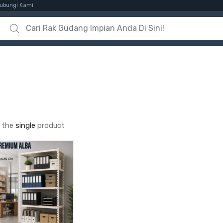
ubungi Kami
Search for:
 the
single
product