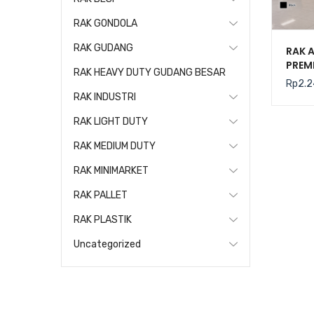
RAK GONDOLA
RAK GUDANG
RAK A
PREMI
RAK HEAVY DUTY GUDANG BESAR
4 SU
Rp
2.2
95×4
RAK INDUSTRI
RAK LIGHT DUTY
RAK MEDIUM DUTY
RAK MINIMARKET
RAK PALLET
RAK PLASTIK
Uncategorized