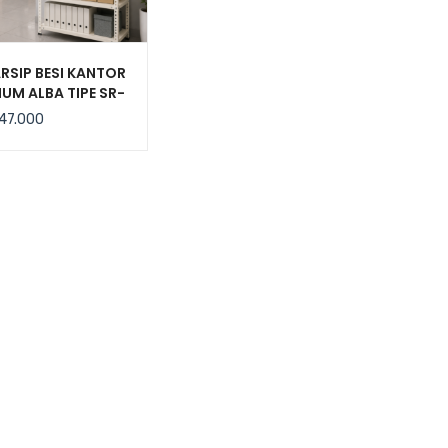
RSIP BESI KANTOR
UM ALBA TIPE SR-
SUN 5, UKURAN
47.000
3,5×185 CM