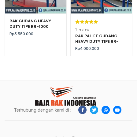
RAK GUDANG HEAVY
DUTY TIPE RR-1000
Peringkat
1
1
review
Rp
5.550.000
5.00
dari 5
RAK PALLET GUDANG
HEAVY DUTY TIPE RR-
berdasarka
2000 KAPASITAS 2 TON /
n
penilaian
Rp
4.000.000
LEVEL
pelanggan
Terhubung dengan kami di :