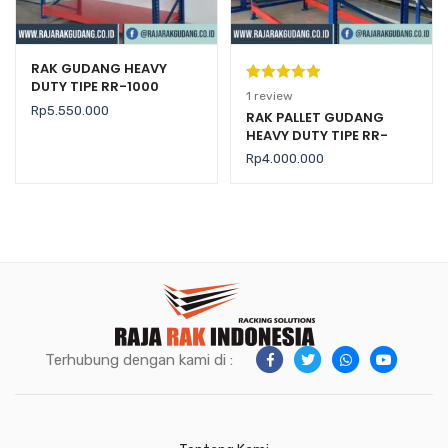
RAK GUDANG HEAVY
DUTY TIPE RR-1000
Peringkat
1
1
review
Rp
5.550.000
5.00
dari 5
RAK PALLET GUDANG
HEAVY DUTY TIPE RR-
berdasarka
2000 KAPASITAS 2 TON /
n
penilaian
Rp
4.000.000
LEVEL
pelanggan
Terhubung dengan kami di :