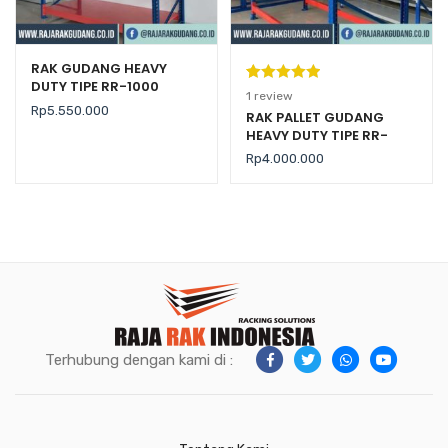
RAK GUDANG HEAVY
DUTY TIPE RR-1000
Peringkat
1
1
review
Rp
5.550.000
5.00
dari 5
RAK PALLET GUDANG
HEAVY DUTY TIPE RR-
berdasarka
2000 KAPASITAS 2 TON /
n
penilaian
Rp
4.000.000
LEVEL
pelanggan
Terhubung dengan kami di :