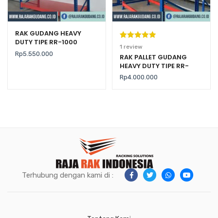
RAK GUDANG HEAVY
DUTY TIPE RR-1000
Peringkat
1
1
review
Rp
5.550.000
5.00
dari 5
RAK PALLET GUDANG
HEAVY DUTY TIPE RR-
berdasarka
2000 KAPASITAS 2 TON /
n
penilaian
Rp
4.000.000
LEVEL
pelanggan
Terhubung dengan kami di :