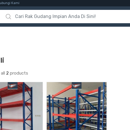
ubungi Kami
Search for:
li
all
2
products