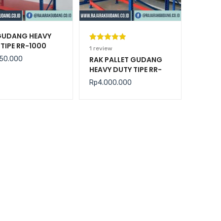
GUDANG HEAVY
TIPE RR-1000
Peringkat
1
1
review
5.00
dari 5
50.000
RAK PALLET GUDANG
HEAVY DUTY TIPE RR-
berdasarka
2000 KAPASITAS 2
n
penilaian
Rp
4.000.000
TON / LEVEL
pelanggan