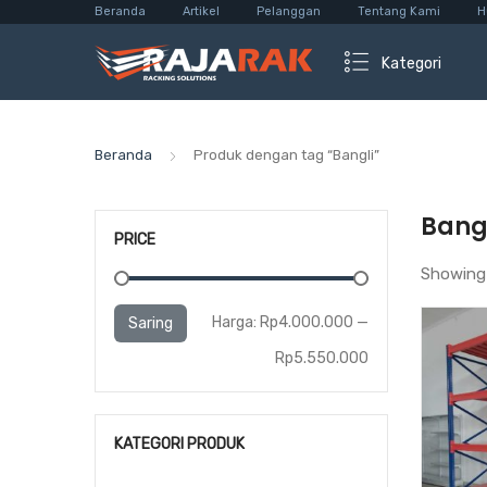
Beranda
Artikel
Pelanggan
Tentang Kami
H
Kategori
Beranda
Produk dengan tag “Bangli”
Bang
PRICE
Showing 
Harga
Harga
Harga:
Rp4.000.000
—
Saring
terendah
tertinggi
Rp5.550.000
KATEGORI PRODUK