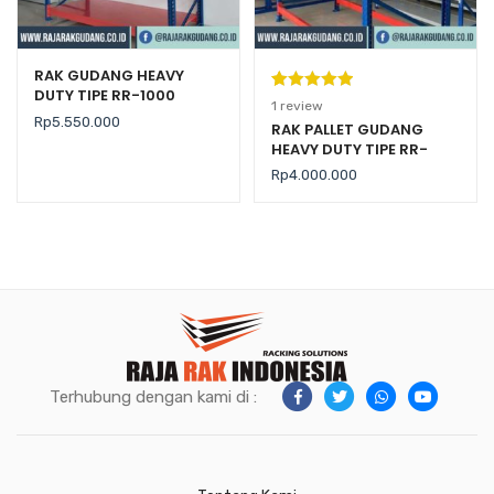
RAK GUDANG HEAVY
DUTY TIPE RR-1000
Peringkat
1
1
review
Rp
5.550.000
5.00
dari 5
RAK PALLET GUDANG
HEAVY DUTY TIPE RR-
berdasarka
2000 KAPASITAS 2 TON /
n
penilaian
Rp
4.000.000
LEVEL
pelanggan
Terhubung dengan kami di :