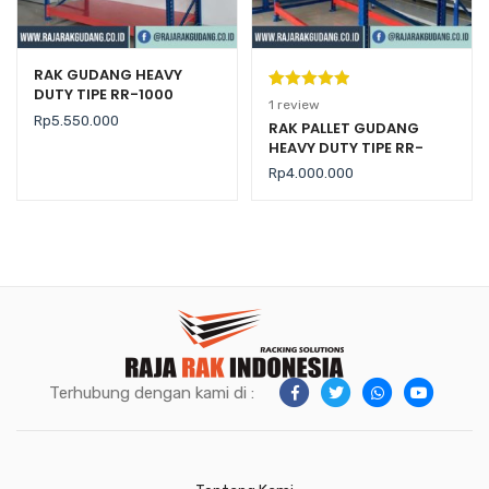
RAK GUDANG HEAVY
DUTY TIPE RR-1000
Peringkat
1
1
review
Rp
5.550.000
5.00
dari 5
RAK PALLET GUDANG
HEAVY DUTY TIPE RR-
berdasarka
2000 KAPASITAS 2 TON /
n
penilaian
Rp
4.000.000
LEVEL
pelanggan
Terhubung dengan kami di :