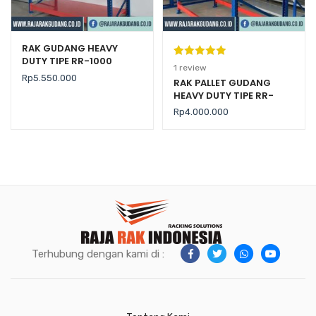
RAK GUDANG HEAVY
DUTY TIPE RR-1000
Peringkat
1
1
review
Rp
5.550.000
5.00
dari 5
RAK PALLET GUDANG
HEAVY DUTY TIPE RR-
berdasarka
2000 KAPASITAS 2 TON /
n
penilaian
Rp
4.000.000
LEVEL
pelanggan
Terhubung dengan kami di :