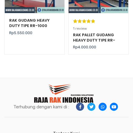
RAK GUDANG HEAVY
DUTY TIPE RR-1000
Peringkat
1
1
review
Rp
5.550.000
5.00
dari 5
RAK PALLET GUDANG
HEAVY DUTY TIPE RR-
berdasarka
2000 KAPASITAS 2 TON /
n
penilaian
Rp
4.000.000
LEVEL
pelanggan
Terhubung dengan kami di :