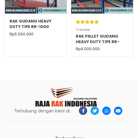
RAK GUDANG HEAVY
DUTY TIPE RR-1000
Peringkat
1
1
review
Rp
5.550.000
5.00
dari 5
RAK PALLET GUDANG
HEAVY DUTY TIPE RR-
berdasarka
2000 KAPASITAS 2 TON /
n
penilaian
Rp
4.000.000
LEVEL
pelanggan
Terhubung dengan kami di :