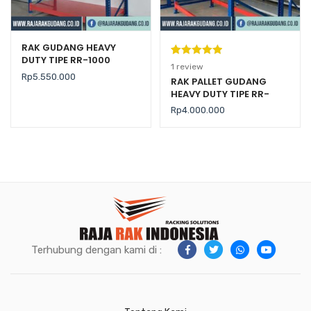
RAK GUDANG HEAVY
DUTY TIPE RR-1000
Peringkat
1
1
review
Rp
5.550.000
5.00
dari 5
RAK PALLET GUDANG
HEAVY DUTY TIPE RR-
berdasarka
2000 KAPASITAS 2 TON /
n
penilaian
Rp
4.000.000
LEVEL
pelanggan
Terhubung dengan kami di :