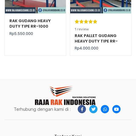
RAK GUDANG HEAVY
DUTY TIPE RR-1000
Peringkat
1
1
review
Rp
5.550.000
5.00
dari 5
RAK PALLET GUDANG
HEAVY DUTY TIPE RR-
berdasarka
2000 KAPASITAS 2 TON /
n
penilaian
Rp
4.000.000
LEVEL
pelanggan
Terhubung dengan kami di :