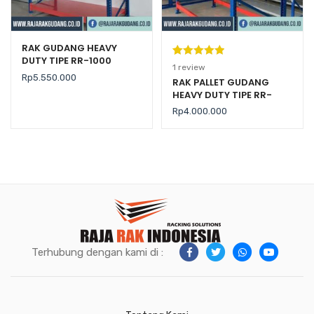
RAK GUDANG HEAVY
DUTY TIPE RR-1000
Peringkat
1
1
review
Rp
5.550.000
5.00
dari 5
RAK PALLET GUDANG
HEAVY DUTY TIPE RR-
berdasarka
2000 KAPASITAS 2 TON /
n
penilaian
Rp
4.000.000
LEVEL
pelanggan
Terhubung dengan kami di :