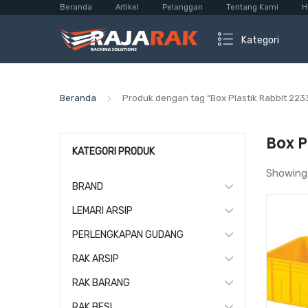
Beranda
Artikel
Pelanggan
Tentang Kami
H
Kategori
Beranda
Produk dengan tag “Box Plastik Rabbit 223
Box P
KATEGORI PRODUK
Showing
BRAND
LEMARI ARSIP
PERLENGKAPAN GUDANG
RAK ARSIP
RAK BARANG
RAK BESI