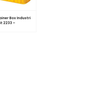
iner Box Industri
t 2233 –
jang Plastik
t Serbaguna