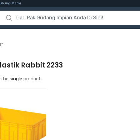
ubungi Kami
Search for:
3”
lastik Rabbit 2233
 the
single
product