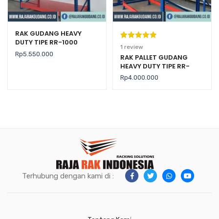
RAK GUDANG HEAVY
DUTY TIPE RR-1000
Peringkat
1
1
review
Rp
5.550.000
5.00
dari 5
RAK PALLET GUDANG
HEAVY DUTY TIPE RR-
berdasarka
2000 KAPASITAS 2 TON /
n
penilaian
Rp
4.000.000
LEVEL
pelanggan
Terhubung dengan kami di :