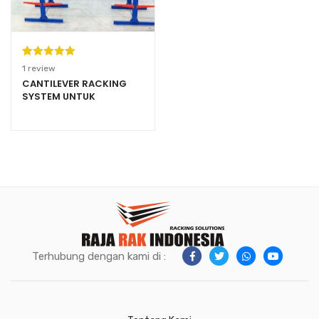
Peringkat
1
1
review
5.00
dari 5
CANTILEVER RACKING
SYSTEM UNTUK
berdasarka
WAREHOUSE PABRIK
n
penilaian
pelanggan
Terhubung dengan kami di :