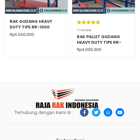
RAK GUDANG HEAVY
DUTY TIPE RR-1000
Peringkat
1
1
review
Rp
5.550.000
5.00
dari 5
RAK PALLET GUDANG
HEAVY DUTY TIPE RR-
berdasarka
2000 KAPASITAS 2 TON /
n
penilaian
Rp
4.000.000
LEVEL
pelanggan
Terhubung dengan kami di :