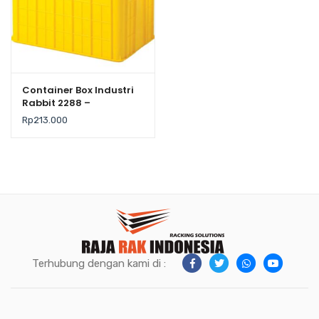
Container Box Industri
Rabbit 2288 –
Keranjang Plastik
Rp
213.000
Rapat Serbaguna
62×43×38 cm
Terhubung dengan kami di :