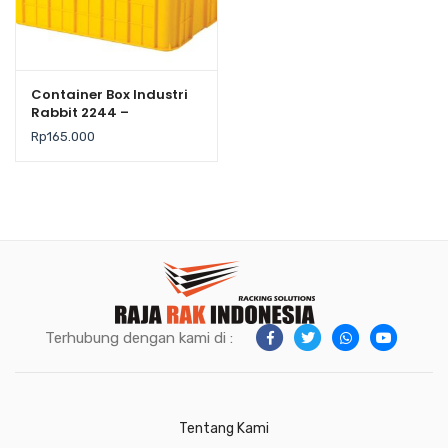
Container Box Industri
Rabbit 2244 –
Keranjang Plastik
Rp
165.000
Rapat Serbaguna
62×43×25 cm
Terhubung dengan kami di :
Tentang Kami