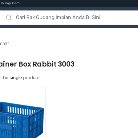
ubungi Kami
Search for:
3003”
iner Box Rabbit 3003
 the
single
product