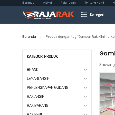
Beranda
Artikel
Pelanggan
Tentang Kami
H
Kategori
Beranda
Produk dengan tag “Gambar Rak Minimarke
Gamb
KATEGORI PRODUK
Showing
BRAND
LEMARI ARSIP
PERLENGKAPAN GUDANG
RAK ARSIP
RAK BARANG
RAK BESI