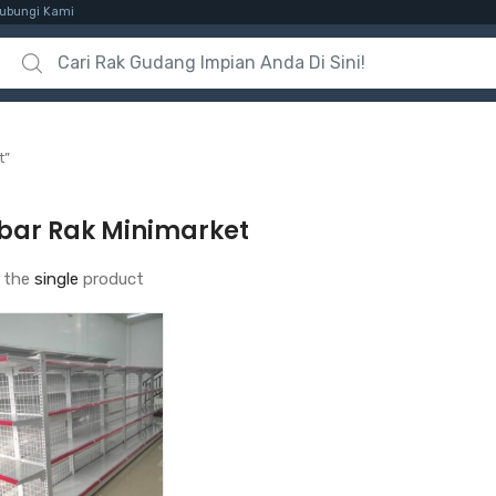
ubungi Kami
Search for:
t”
ar Rak Minimarket
 the
single
product