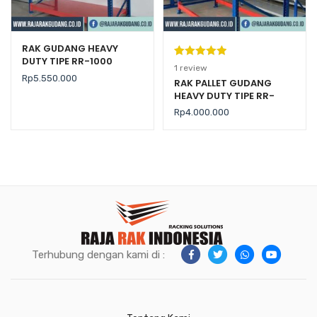
RAK GUDANG HEAVY
DUTY TIPE RR-1000
Peringkat
1
1
review
Rp
5.550.000
5.00
dari 5
RAK PALLET GUDANG
HEAVY DUTY TIPE RR-
berdasarka
2000 KAPASITAS 2 TON /
n
penilaian
Rp
4.000.000
LEVEL
pelanggan
Terhubung dengan kami di :