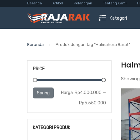
Beranda
Artikel
Pelanggan
Tentang Kami
H
Kategori
Beranda
Produk dengan tag “Halmahera Barat”
Halm
PRICE
Showing 
Harga
Harga
Harga:
Rp4.000.000
—
Saring
terendah
tertinggi
Rp5.550.000
KATEGORI PRODUK