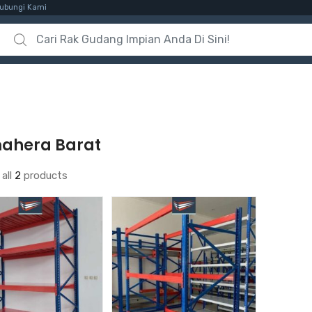
ubungi Kami
Search for:
ahera Barat
all
2
products